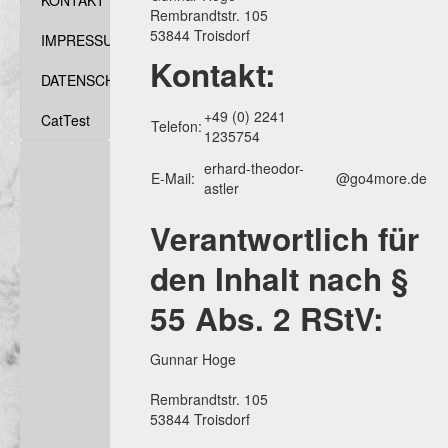
KONTAKT
Rembrandtstr. 105
53844 Troisdorf
IMPRESSUM
Kontakt:
DATENSCHUTZ
+49 (0) 2241
CatTest
Telefon:
1235754
erhard-theodor-
E-Mail:
@go4more.de
astler
Verantwortlich für
den Inhalt nach §
55 Abs. 2 RStV:
Gunnar Hoge
Rembrandtstr. 105
53844 Troisdorf