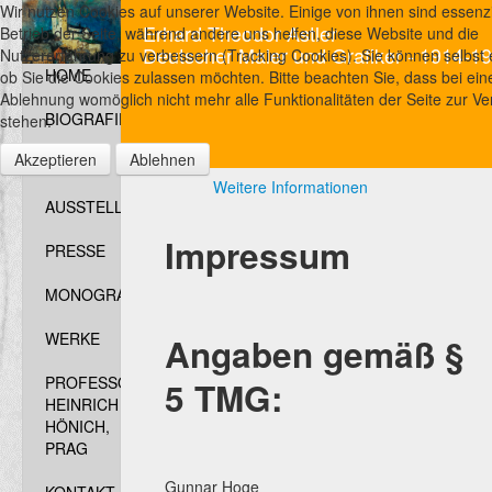
Wir nutzen Cookies auf unserer Website. Einige von ihnen sind essenzi
Erhard Theodor Astler
Betrieb der Seite, während andere uns helfen, diese Website und die
Deutscher Maler und Grafiker - 1914-1
Nutzererfahrung zu verbessern (Tracking Cookies). Sie können selbst 
HOME
ob Sie die Cookies zulassen möchten. Bitte beachten Sie, dass bei ein
Ablehnung womöglich nicht mehr alle Funktionalitäten der Seite zur V
BIOGRAFIE
stehen.
Akzeptieren
Ablehnen
FOTOS
Weitere Informationen
AUSSTELLUNGEN
Impressum
PRESSE
MONOGRAFIEN
WERKE
Angaben gemäß §
PROFESSOR
5 TMG:
HEINRICH
HÖNICH,
PRAG
Gunnar Hoge