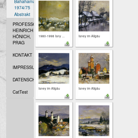
Bahahamas
1974/75
Abstrakt
PROFESSOR
HEINRICH
HÖNICH,
1980-1998 Isny ...
Isney im Allgäu
PRAG
KONTAKT
IMPRESSUM
DATENSCHUTZ
Isney im Allgäu
Isney im Allgäu
CatTest