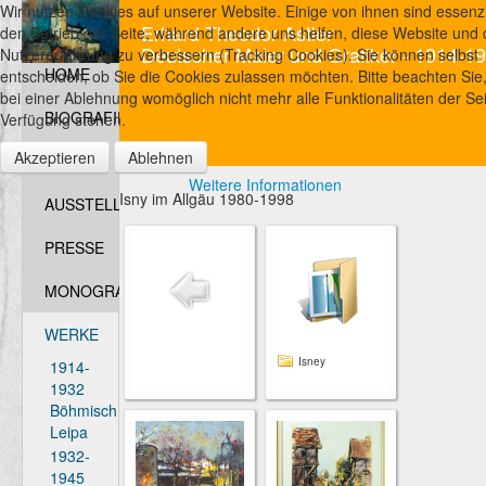
Wir nutzen Cookies auf unserer Website. Einige von ihnen sind essenzie
Erhard Theodor Astler
den Betrieb der Seite, während andere uns helfen, diese Website und 
Deutscher Maler und Grafiker - 1914-1
Nutzererfahrung zu verbessern (Tracking Cookies). Sie können selbst
HOME
entscheiden, ob Sie die Cookies zulassen möchten. Bitte beachten Sie
bei einer Ablehnung womöglich nicht mehr alle Funktionalitäten der Sei
BIOGRAFIE
Verfügung stehen.
Akzeptieren
Ablehnen
FOTOS
Weitere Informationen
Isny im Allgäu 1980-1998
AUSSTELLUNGEN
PRESSE
MONOGRAFIEN
WERKE
Isney
1914-
1932
Böhmisch
Leipa
1932-
1945