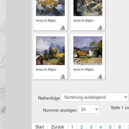
Isney im Allgäu
Isney im Allgäu
Isney im Allgäu
Isney im Allgäu
Reihenfolge
Seite 1 v
Nummer anzeigen
Start
Zurück
1
2
3
4
5
6