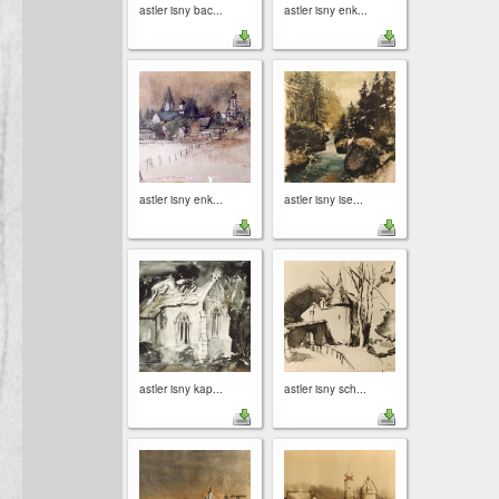
astler isny bac...
astler isny enk...
astler isny enk...
astler isny ise...
astler isny kap...
astler isny sch...