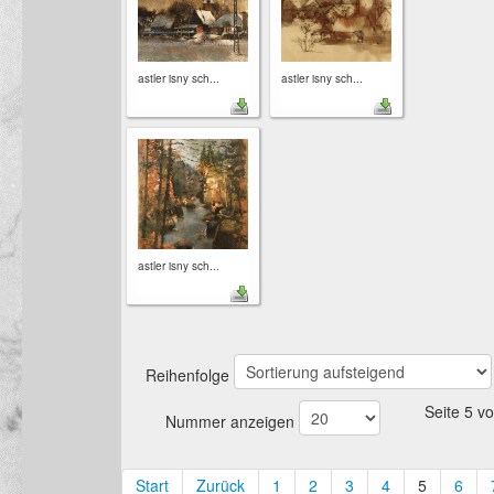
astler isny sch...
astler isny sch...
astler isny sch...
Reihenfolge
Seite 5 v
Nummer anzeigen
Start
Zurück
1
2
3
4
5
6