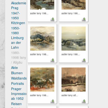
Akademie
Prag
1947-
astler isny 198...
astler isny 198...
1950
Kitzingen
1950-
1980
Limburg
an der
Lahn
1980-
astler isny 198...
astler isny 198...
1998 Isny
/ Allgäu
Akte
Blumen
Waldlandschaften
Portraits
Prager
Impressionen
astler isny 198...
astler isny all...
ab 1952
Reisen