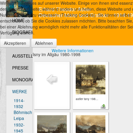
Wir nutzen Cookies auf unserer Website. Einige von ihnen sind essenzie
Erhard Theodor Astler
den Betrieb der Seite, während andere uns helfen, diese Website und 
Deutscher Maler und Grafiker - 1914-1
Nutzererfahrung zu verbessern (Tracking Cookies). Sie können selbst
HOME
entscheiden, ob Sie die Cookies zulassen möchten. Bitte beachten Sie
bei einer Ablehnung womöglich nicht mehr alle Funktionalitäten der Sei
BIOGRAFIE
Verfügung stehen.
Akzeptieren
Ablehnen
FOTOS
Weitere Informationen
Isny im Allgäu 1980-1998
AUSSTELLUNGEN
PRESSE
MONOGRAFIEN
WERKE
astler isny 198...
1914-
1932
Böhmisch
Leipa
1932-
1945