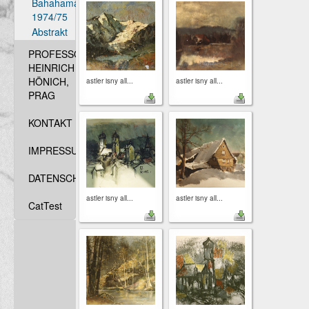
Bahahamas
1974/75
Abstrakt
PROFESSOR
HEINRICH
HÖNICH,
astler isny all...
astler isny all...
PRAG
KONTAKT
IMPRESSUM
DATENSCHUTZ
astler isny all...
astler isny all...
CatTest