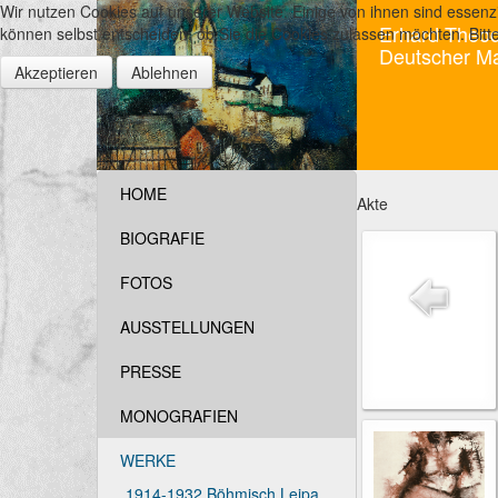
Wir nutzen Cookies auf unserer Website. Einige von ihnen sind essenzi
Erhard Theod
können selbst entscheiden, ob Sie die Cookies zulassen möchten. Bitte
Deutscher Ma
Akzeptieren
Ablehnen
HOME
Akte
BIOGRAFIE
FOTOS
AUSSTELLUNGEN
PRESSE
MONOGRAFIEN
WERKE
1914-1932 Böhmisch Leipa