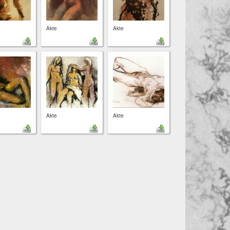
Akte
Akte
Akte
Akte