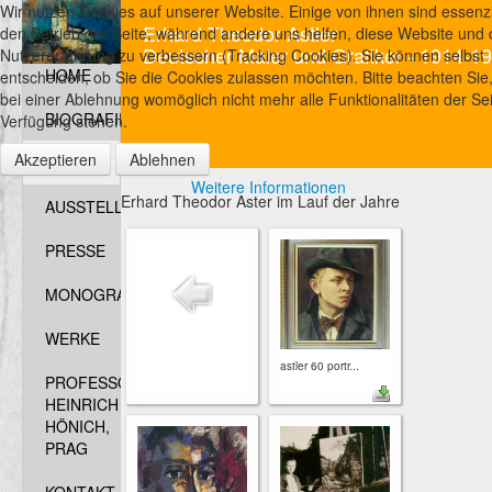
Wir nutzen Cookies auf unserer Website. Einige von ihnen sind essenzie
Erhard Theodor Astler
den Betrieb der Seite, während andere uns helfen, diese Website und 
Deutscher Maler und Grafiker - 1914-1
Nutzererfahrung zu verbessern (Tracking Cookies). Sie können selbst
HOME
entscheiden, ob Sie die Cookies zulassen möchten. Bitte beachten Sie
bei einer Ablehnung womöglich nicht mehr alle Funktionalitäten der Sei
BIOGRAFIE
Verfügung stehen.
Akzeptieren
Ablehnen
FOTOS
Weitere Informationen
Erhard Theodor Aster im Lauf der Jahre
AUSSTELLUNGEN
PRESSE
MONOGRAFIEN
WERKE
astler 60 portr...
PROFESSOR
HEINRICH
HÖNICH,
PRAG