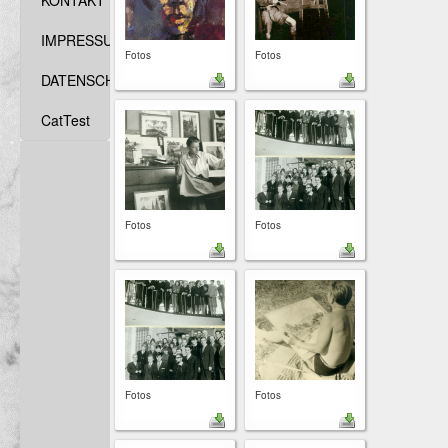
KONTAKT
IMPRESSUM
Fotos
Fotos
DATENSCHUTZ
CatTest
Fotos
Fotos
Fotos
Fotos