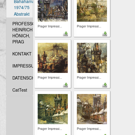
Bahahamas
1974/75
Abstrakt
PROFESSOR
Prager Impressi...
Prager Impressi...
HEINRICH
HÖNICH,
PRAG
KONTAKT
IMPRESSUM
DATENSCHUTZ
Prager Impressi...
Prager Impressi...
CatTest
Prager Impressi...
Prager Impressi...