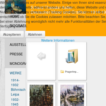
Wir nutzen Cookies auf unserer Website. Einige von ihnen sind essenzie
Erhard Theodor Astler
den Betrieb der Seite, während andere uns helfen, diese Website und 
Deutscher Maler und Grafiker - 1914-1
Nutzererfahrung zu verbessern (Tracking Cookies). Sie können selbst
HOME
entscheiden, ob Sie die Cookies zulassen möchten. Bitte beachten Sie
bei einer Ablehnung womöglich nicht mehr alle Funktionalitäten der Sei
BIOGRAFIE
Verfügung stehen.
Akzeptieren
Ablehnen
FOTOS
Weitere Informationen
AUSSTELLUNGEN
PRESSE
MONOGRAFIEN
PragerImp...
WERKE
1914-
1932
Böhmisch
Leipa
1932-
1945