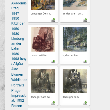
Akademie
Prag
1947-
Limburger Dom 1...
an der lahn 195...
1950
Kitzingen
1950-
1980
Limburg
an der
Lahn
1980-
holzschnitt lim...
idyllischer bac...
1998 Isny
/ Allgäu
Akte
Blumen
Waldlandschaften
Portraits
Prager
Impressionen
limbuger dom my...
limburger dom
ab 1952
Reisen