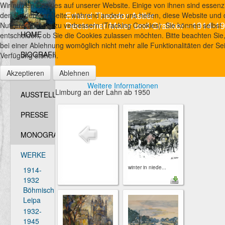
Wir nutzen Cookies auf unserer Website. Einige von ihnen sind essenzie
Erhard Theodor Astler
den Betrieb der Seite, während andere uns helfen, diese Website und 
Deutscher Maler und Grafiker - 1914-1
Nutzererfahrung zu verbessern (Tracking Cookies). Sie können selbst
HOME
entscheiden, ob Sie die Cookies zulassen möchten. Bitte beachten Sie
bei einer Ablehnung womöglich nicht mehr alle Funktionalitäten der Sei
BIOGRAFIE
Verfügung stehen.
Akzeptieren
Ablehnen
FOTOS
Weitere Informationen
Limburg an der Lahn ab 1950
AUSSTELLUNGEN
PRESSE
MONOGRAFIEN
WERKE
winter in niede...
1914-
1932
Böhmisch
Leipa
1932-
1945