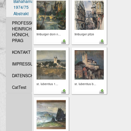
Bahahamas
1974/75
Abstrakt
PROFESSOR
HEINRICH
HÖNICH,
limburger dom n...
limburger pltze
PRAG
KONTAKT
IMPRESSUM
DATENSCHUTZ
st. lubentius 1...
st. lubentius b...
CatTest