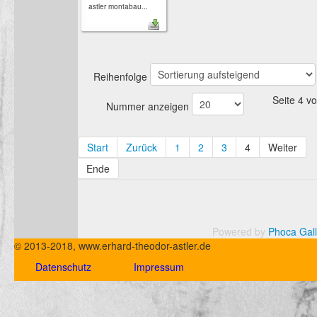
astler montabau...
Reihenfolge
Seite 4 v
Nummer anzeigen
Start
Zurück
1
2
3
4
Weiter
Ende
Powered by
Phoca Gall
© 2013-2018, www.erhard-theodor-astler.de
Datenschutz
Impressum