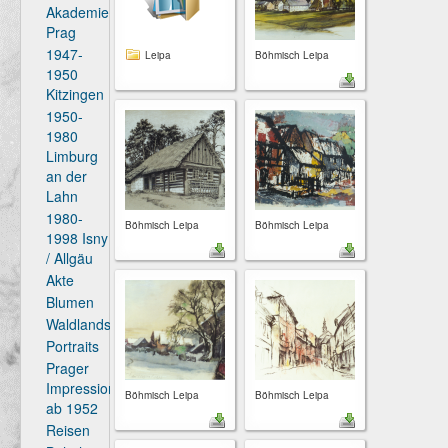
Akademie
Prag
1947-
Leipa
Böhmisch Leipa
1950
Kitzingen
1950-
1980
Limburg
an der
Lahn
1980-
Böhmisch Leipa
Böhmisch Leipa
1998 Isny
/ Allgäu
Akte
Blumen
Waldlandschaften
Portraits
Prager
Impressionen
Böhmisch Leipa
Böhmisch Leipa
ab 1952
Reisen