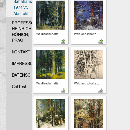
Bahahamas
1974/75
Abstrakt
PROFESSOR
HEINRICH
HÖNICH,
Waldlandschafte...
Waldlandschafte...
PRAG
KONTAKT
IMPRESSUM
DATENSCHUTZ
Waldlandschafte...
Waldlandschafte...
CatTest