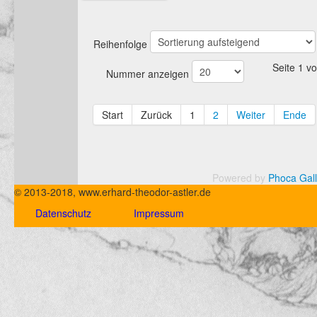
Reihenfolge
Seite 1 v
Nummer anzeigen
Start
Zurück
1
2
Weiter
Ende
Powered by
Phoca Gall
© 2013-2018, www.erhard-theodor-astler.de
Datenschutz
Impressum