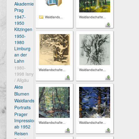
Akademie
Prag
1947-
Waldlands...
Waldlandschafte...
1950
Kitzingen
1950-
1980
Limburg
an der
Lahn
1980-
Waldlandschafte...
Waldlandschafte...
1998 Isny
/ Allgäu
Akte
Blumen
Waldlandschaften
Portraits
Prager
Impressionen
Waldlandschafte...
Waldlandschafte...
ab 1952
Reisen